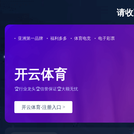
开元平台
欢迎来到开元平台-开元（中国）一站式服务平台 官网。咨询热线：400-82
开元平台
企业概况
开元平台