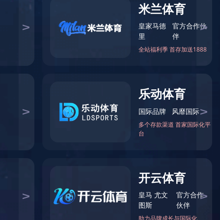
当前位置：
开元平台
>
产品展示
>
智能立体车库系列
开元平台-开元（中国）一站式服务
平台
运行原理及特点 采用在同一层上用搬运台车或起重机平面
移动，或使载车板平面横移实现存取停放车辆,亦可用搬运
台车和升降机配合实现多层平面移动存取停放车辆。此种
类型的设备大多为多层平面移动类,这种车库可以建
咨询热线：