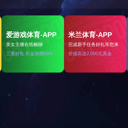
关注我们
扫一扫，关注我们
扫一扫，手机访问