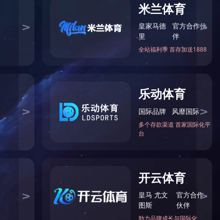
：
开元平台
>
开元平台-开元（中国）一站式服务平台
>
联系方式