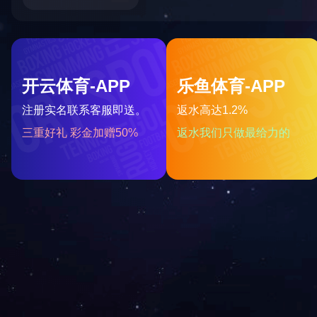
总公司地址：湖南省临湘市三湾工业园
销售热线
：13707400505
开元平台-开元（中国）一站式
服务平台
开元平台-开元（中国）一站式服务平台
网址：eidlza.com
邮编：414300
服务热线：400-822-8286
销售热线：13707400505
电话：0730-3798128