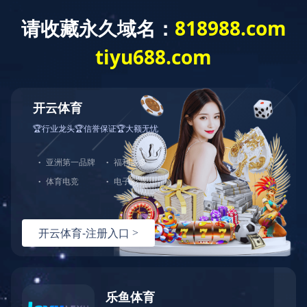
开元平台
咨询热线：
400-8228-286
Toggle
navigati
企业概况
视频欣赏
对不起，资料正在完善中！