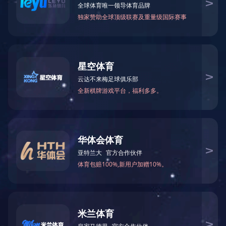
开元平台
上一页
下一页
尾页
企业概况
开元平台
产品展示
工程案列
合作加盟
服务支
持
开元平台-开元（中国）一站式服务平台
扫一扫，关注我们
扫一扫，手机访问