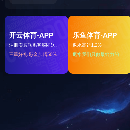
远瑞荣誉
专利证书
组织结构
视频欣赏
服务体系
生产设备