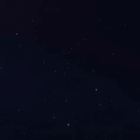
网站导航
企业概况
开元平台
产品展示
工程案列
合作加盟
服务支持
开元平台-开元（中国）一站式
服务平台