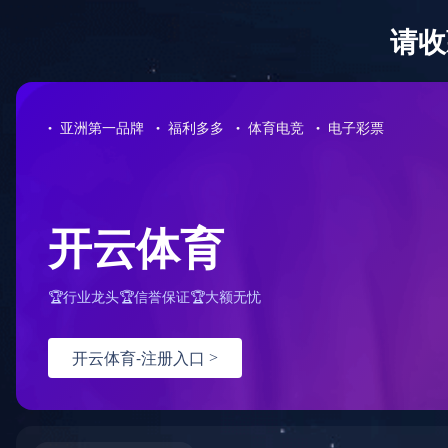
开元平台
欢迎来到开元平台-开元（中国）一站式服务平台 官网。咨询热线：400-82
开元平台
企业概况
开元平台