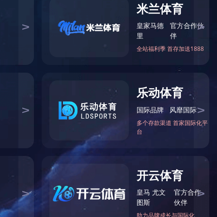
当前位置：
开元平台
>
企业概况
>
专利证书
页
尾页