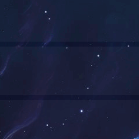
书
在完善中！
开元平台
上一页
1
下一